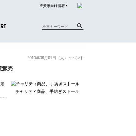
投資家向け情報
RT
質問（商品）
2010年06月01日（火）イベント
合わせ
限定販売
質問（企業）
リチウム電池内蔵品回収について
限定
チャリティ商品、手紡ぎストール