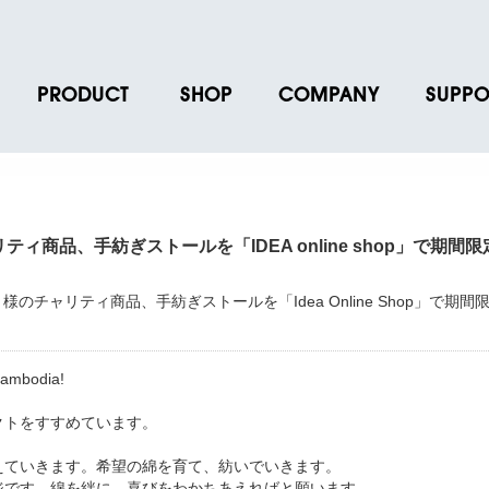
PRODUCT
SHOP
COMPANY
SUPPO
ース
ブランド一覧
店舗一覧
企業情報
よくあるご
ス
プロダクトデータ
オンラインショップ一覧
IR情報
取扱説明書
ノベルティグッズ
BRUNO POINT SERVICE
リクルート
各種お問い
ティ商品、手紡ぎストールを「IDEA online shop」で期間
お取引先様 会員認証
社会貢献活動
よくあるご
dia! 様のチャリティ商品、手紡ぎストールを「Idea Online Shop」で期間
mbodia!
クトをすすめています。
えていきます。希望の綿を育て、紡いでいきます。
ジです。綿を絆に、喜びをわかちあえればと願います。