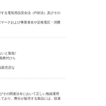
する電気用品安全法（PSE法）及びその
Eマークおよび事業者名や定格電圧・消費
いと製造/
義務付けら
は販売店な
法及びその関連法令において正しい無線運用
しており、弊社が販売する製品には、技適