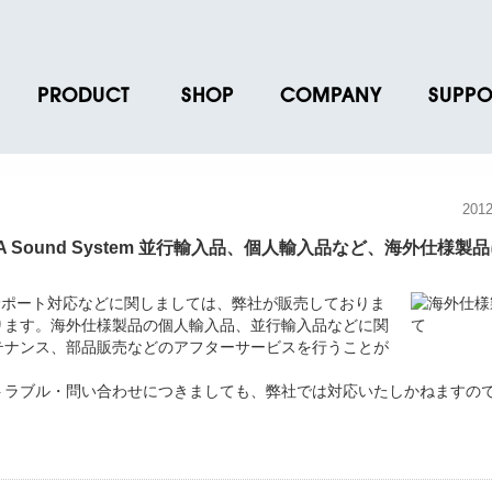
PRODUCT
SHOP
COMPANY
SUPPO
ース
ブランド一覧
店舗一覧
企業情報
よくあるご
ス
プロダクトデータ
オンラインショップ一覧
IR情報
取扱説明書
20
ノベルティグッズ
BRUNO POINT SERVICE
リクルート
各種お問い
VA Sound System 並行輸入品、個人輸入品など、海外仕様製
お取引先様 会員認証
社会貢献活動
よくあるご
証およびサポート対応などに関しましては、弊社が販売しておりま
ります。海外仕様製品の個人輸入品、並行輸入品などに関
テナンス、部品販売などのアフターサービスを行うことが
トラブル・問い合わせにつきましても、弊社では対応いたしかねますの