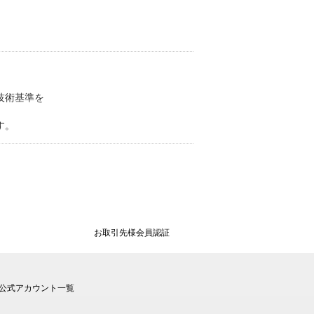
。
技術基準を
す。
お取引先様会員認証
公式アカウント一覧