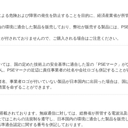
よる危険および障害の発生を防止することを目的に、経済産業省が所管
の環境に適合した製品を販売しており、弊社が販売する製品には、PS
クが付されておりませんので、ご購入される場合はご注意ください。
いては、国の定めた技術上の安全基準に適合した旨の「PSEマーク」がな
せん。PSEマークの近辺に責任事業者の社名や会社ロゴも併記することが
業者名、事業者ロゴが付いていない製品が日本国内に出回った場合は、国
措置を命ずることができます。
信の機能が搭載されております。無線通信に対しては、総務省が所管する電波
社ではこれらの法規制を遵守し、日本国内の環境に適合した製品を販売
基準適合認定に関する番号を併記しております。