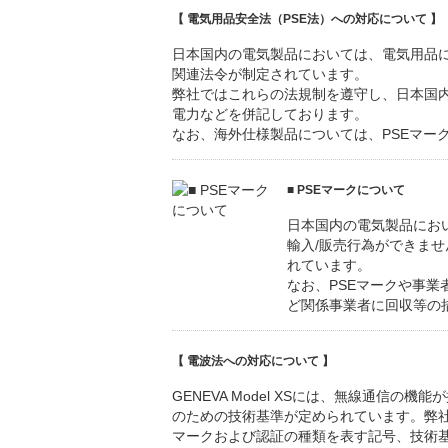
【 電気用品安全法（PSE法）への対応について 】
日本国内の電気製品においては、電気用品に
関連法令が制定されています。
弊社ではこれらの法規制を遵守し、日本国内
電力などを併記しております。
なお、海外仕様製品については、PSEマー
■ PSEマークについて
日本国内の電気製品にお
輸入/販売行為ができま
れています。
なお、PSEマークや事
ど関係事業者に回収等の
【 電波法への対応について 】
GENEVA Model XSには、無線通
のための技術基準が定められています。弊
マークおよび認証の種類を表す記号、技術