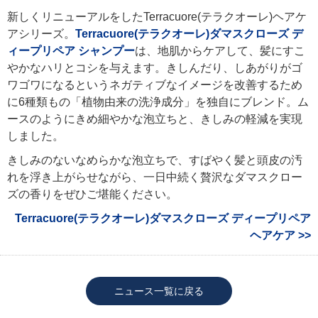
新しくリニューアルをしたTerracuore(テラクオーレ)ヘアケ
アシリーズ。
Terracuore(テラクオーレ)ダマスクローズ デ
ィープリペア シャンプー
は、地肌からケアして、髪にすこ
やかなハリとコシを与えます。きしんだり、しあがりがゴ
ワゴワになるというネガティブなイメージを改善するため
に6種類もの「植物由来の洗浄成分」を独自にブレンド。ム
ースのようにきめ細やかな泡立ちと、きしみの軽減を実現
しました。
きしみのないなめらかな泡立ちで、すばやく髪と頭皮の汚
れを浮き上がらせながら、一日中続く贅沢なダマスクロー
ズの香りをぜひご堪能ください。
Terracuore(テラクオーレ)ダマスクローズ ディープリペア
ヘアケア >>
ニュース一覧に戻る