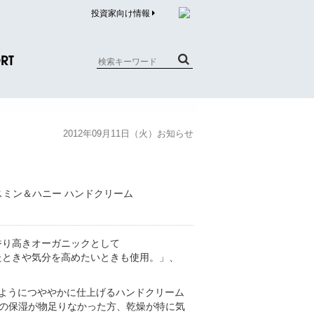
投資家向け情報
RT
質問（商品）
2012年09月11日（火）お知らせ
合わせ
質問（企業）
リチウム電池内蔵品回収について
た香り高きオーガニックとして
たときや気分を高めたいときも使用。」、
のようにつややかに仕上げるハンドクリーム
の保湿が物足りなかった方、乾燥が特に気