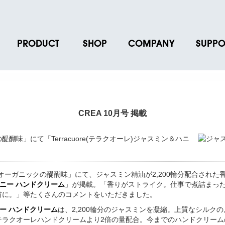
PRODUCT
SHOP
COMPANY
SUPPO
ース
ブランド一覧
店舗一覧
企業情報
よくあるご
ス
プロダクトデータ
オンラインショップ一覧
IR情報
取扱説明書
ノベルティグッズ
BRUNO POINT SERVICE
リクルート
各種お問い
CREA 10月号 掲載
お取引先様 会員認証
社会貢献活動
よくあるご
味」にて「Terracuore(テラクオーレ)ジャスミン＆ハニ
こそオーガニックの醍醐味」にて、ジャスミン精油が2,200輪分配合され
&ハニー ハンドクリーム
」が掲載。「香りがストライク。仕事で煮詰まっ
首に。」等たくさんのコメントをいただきました。
ハニー ハンドクリーム
は、2,200輪分のジャスミンを凝縮。上質なシルク
テラクオーレハンドクリームより2倍の量配合。今までのハンドクリーム