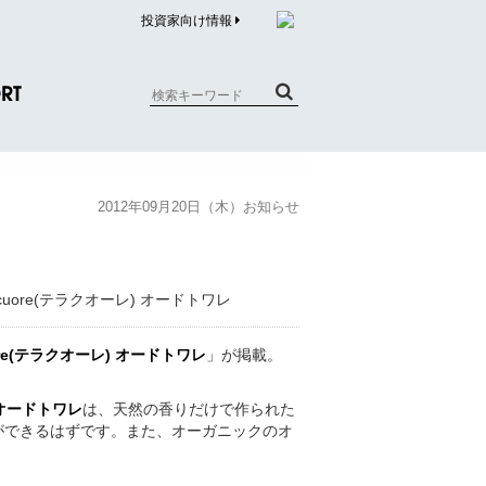
投資家向け情報
RT
質問（商品）
2012年09月20日（木）お知らせ
合わせ
質問（企業）
リチウム電池内蔵品回収について
uore(テラクオーレ) オードトワレ
」が掲載。
) オードトワレ
は、天然の香りだけで作られた
ができるはずです。また、オーガニックのオ