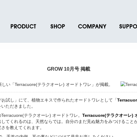
PRODUCT
SHOP
COMPANY
SUPPO
ース
ブランド一覧
店舗一覧
企業情報
よくあるご
ス
プロダクトデータ
オンラインショップ一覧
IR情報
取扱説明書
ノベルティグッズ
BRUNO POINT SERVICE
リクルート
各種お問い
GROW 10月号 掲載
お取引先様 会員認証
社会貢献活動
よくあるご
「Terracuore(テラクオーレ) オードトワレ」が掲載。
ターがお試し」にて、植物エキスで作られたオードトワレとして「
Terrac
をいただきました。
erracuore(テラクオーレ) オードトワレ。
Terracuore(テラクオーレ
出してくれるのは、天然ならでは。自分のまだ見ぬ魅力をみつけること
沢さを教えてくれます。
ので、手首の内側、耳の裏などにつけて是非お楽しみください。