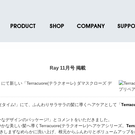
PRODUCT
SHOP
COMPANY
SUPPO
ース
ブランド一覧
店舗一覧
企業情報
よくあるご
ス
プロダクトデータ
オンラインショップ一覧
IR情報
取扱説明書
ノベルティグッズ
BRUNO POINT SERVICE
リクルート
各種お問い
Ray 11月号 掲載
お取引先様 会員認証
社会貢献活動
よくあるご
しい「Terracuore(テラクオーレ) ダマスクローズ デ
乙女タイム!」にて、ふんわりサラサラの髪に導くヘアケアとして「
Terr
なデザインのパッケージ!」とコメントをいただきました。
美しい髪へ導くTerracuore(テラクオーレ)ヘアケアシリーズ。
Te
、きしまずなめらかに洗い上げ、根元からふんわりとボリュームアップを