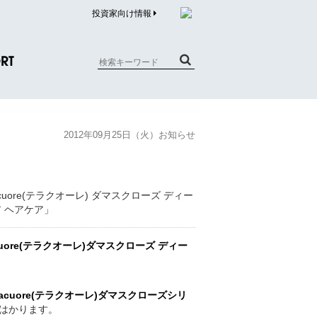
投資家向け情報
RT
質問（商品）
2012年09月25日（火）お知らせ
合わせ
質問（企業）
リチウム電池内蔵品回収について
acuore(テラクオーレ)ダマスクローズ ディー
rracuore(テラクオーレ)ダマスクローズシリ
はかります。