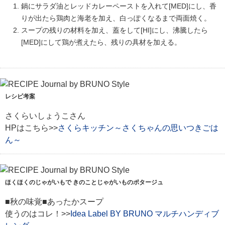
鍋にサラダ油とレッドカレーペーストを入れて[MED]にし、香
りが出たら鶏肉と海老を加え、白っぽくなるまで両面焼く。
スープの残りの材料を加え、蓋をして[HI]にし、沸騰したら
[MED]にして鶏が煮えたら、残りの具材を加える。
レシピ考案
さくらいしょうこさん
HPはこちら>>
さくらキッチン～さくちゃんの思いつきごは
ん～
ほくほくのじゃがいもで きのことじゃがいものポタージュ
■秋の味覚■あったかスープ
使うのはコレ！>>
Idea Label BY BRUNO マルチハンディブ