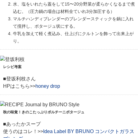
水、塩をいれたら蓋をして15〜20分野菜が柔らかくなるまで煮
込む。（圧力鍋の場合は材料全ていれ3分加圧する）
マルチハンディブレンダーのブレンダースティックを鍋に入れ
て撹拌し、ポタージュ状にする。
牛乳を加えて軽く煮込み、仕上げにクルトンを飾って出来上が
り。
レシピ考案
■登坂利枝さん
HPはこちら>>
honey drop
秋の味覚！きのこたっぷりポルチーニポタージュ
■あったかスープ
使うのはコレ！>>
Idea Label BY BRUNO コンパクトガラス