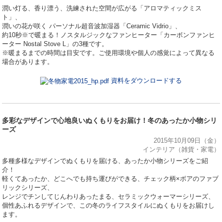
潤い灯る、香り漂う、洗練された空間が広がる「アロマティックミス
ト」、
潤いの花が咲く パーソナル超音波加湿器「Ceramic Vidrio」、
約10秒※で暖まる！ノスタルジックなファンヒーター「カーボンファンヒ
ーター Nostal Stove L」の3種です。
※暖まるまでの時間は目安です。ご使用環境や個人の感覚によって異なる
場合があります。
資料をダウンロードする
多彩なデザインで心地良いぬくもりをお届け！冬のあったか小物シリ
ーズ
2015年10月09日（金）
インテリア（雑貨・家電）
多種多様なデザインでぬくもりを届ける、あったか小物シリーズをご紹
介！
軽くてあったか、どこへでも持ち運びができる、チェック柄×ボアのファブ
リックシリーズ、
レンジでチンしてじんわりあったまる、セラミックウォーマーシリーズ、
個性あふれるデザインで、この冬のライフスタイルにぬくもりをお届けし
ます。