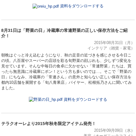
資料をダウンロードする
8月31日は「野菜の日」冷蔵庫の常連野菜の正しい保存方法をご紹
介！
2015年08月31日（月）
インテリア（雑貨・家電）
朝晩はぐっと冷え込むようになり、秋の足音の近づきを感じさせる今日こ
の頃。八百屋やスーパーの店頭を彩る旬野菜の顔ぶれも、少しずつ変化を
見せています。そんな中毎日の食卓に欠かせない「常連野菜」たちは、買
ったら無意識に冷蔵庫にポン！という方も多いのでは…。そこで「野菜の
日」にちなみ、冷蔵庫の「常連さん」の意外と知らない正しい保存方法を
都内10店舗を展開する「旬八青果店」バイヤー、松根拓乃さんに聞いてみ
ました。
資料をダウンロードする
テラクオーレより2015年秋冬限定アイテム発売！
2015年09月09日（水）
美容（オーガニックコスメ）