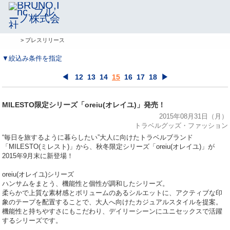
> プレスリリース
▼絞込み条件を指定
◀
12
13
14
15
16
17
18
▶
MILESTO限定シリーズ「oreiu(オレイユ)」発売！
2015年08月31日（月）
トラベルグッズ・ファッション
“毎日を旅するように暮らしたい”大人に向けたトラベルブランド
「MILESTO(ミレスト)」から、秋冬限定シリーズ「oreiu(オレイユ)」が
2015年9月末に新登場！
oreiu(オレイユ)シリーズ
ハンサムをまとう、機能性と個性が調和したシリーズ。
柔らかで上質な素材感とボリュームのあるシルエットに、アクティブな印
象のテープを配置することで、大人へ向けたカジュアルスタイルを提案。
機能性と持ちやすさにもこだわり、デイリーシーンにユニセックスで活躍
するシリーズです。