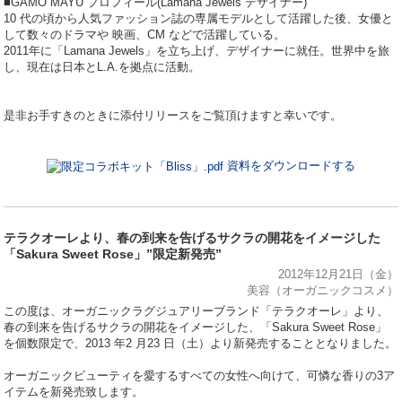
■GAMO MAYU プロフィール(Lamana Jewels デザイナー)
10 代の頃から人気ファッション誌の専属モデルとして活躍した後、女優と
して数々のドラマや 映画、CM などで活躍している。
2011年に「Lamana Jewels」を立ち上げ、デザイナーに就任。世界中を旅
し、現在は日本とL.A.を拠点に活動。
是非お手すきのときに添付リリースをご覧頂けますと幸いです。
資料をダウンロードする
テラクオーレより、春の到来を告げるサクラの開花をイメージした
「Sakura Sweet Rose」”限定新発売”
2012年12月21日（金）
美容（オーガニックコスメ）
この度は、オーガニックラグジュアリーブランド「テラクオーレ」より、
春の到来を告げるサクラの開花をイメージした、「Sakura Sweet Rose」
を個数限定で、2013 年2 月23 日（土）より新発売することとなりました。
オーガニックビューティを愛するすべての女性へ向けて、可憐な香りの3ア
イテムを新発売致します。