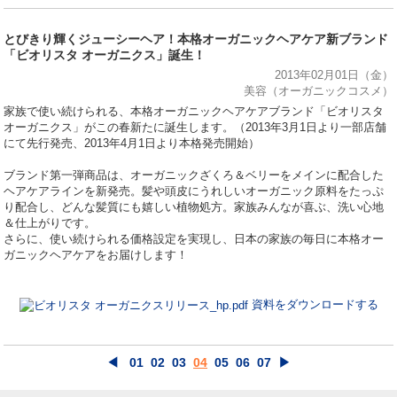
とびきり輝くジューシーヘア！本格オーガニックヘアケア新ブランド
「ビオリスタ オーガニクス」誕生！
2013年02月01日（金）
美容（オーガニックコスメ）
家族で使い続けられる、本格オーガニックヘアケアブランド「ビオリスタ
オーガニクス」がこの春新たに誕生します。（2013年3月1日より一部店舗
にて先行発売、2013年4月1日より本格発売開始）
ブランド第一弾商品は、オーガニックざくろ＆ベリーをメインに配合した
ヘアケアラインを新発売。髪や頭皮にうれしいオーガニック原料をたっぷ
り配合し、どんな髪質にも嬉しい植物処方。家族みんなが喜ぶ、洗い心地
＆仕上がりです。
さらに、使い続けられる価格設定を実現し、日本の家族の毎日に本格オー
ガニックヘアケアをお届けします！
資料をダウンロードする
◀
01
02
03
04
05
06
07
▶