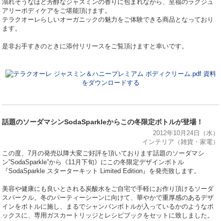
溺れそうなほど芳醇なジャスミンの香りに包まれながら、至福のラグジュ
アリーボディケアをご堪能頂けます。
テラクオーレらしいオーガニックの魅力をご体験できる商品となっており
ます。
是非お手すきのときに添付リリースをご覧頂けますと幸いです。
資料
をダウンロードする
話題のソーダマシンSodaSparkleからこの冬限定ボトルが登場！
2012年10月24日（水）
インテリア（雑貨・家電）
この度、7月の発売以降大変ご好評を頂いております話題のソーダマシ
ン”SodaSparkle”から《11月下旬》にこの冬限定デザインボトル
『SodaSparkle スターターキット Limited Edition』を発売致します。
美容や健康にも良いとされる炭酸水をご自宅で手軽にお作り頂けるソーダ
スパークル。冬のパーティーシーンに向けて、華やかで重厚感のあるデザ
インをボトルに施し、まるでシャンパンボトルが入っているかのようなボ
ックスに、専用ガスカートリッジとレシピブックをセットに致しました。