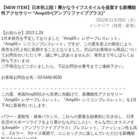
【NEW ITEM】日本初上陸！豊かなライフスタイルを提案する新機能
性アクセサリー “Ampli5+(アンプリファイブプラス)”
2012年11月28日（水）
インテリア（雑貨・家電）
【お知らせ】2013.1.24
1月末発売を予定しておりました『Ampli5＋ レザーブレスレット』
『Ampli5＋ シリコンブレスレット』ですが、この度生産上の都合により、
発売を2月上旬に延期することとなりました。沢山のお客様から商品につい
てお問合せいただく中、誠に申し訳ありませんが、発売まで今しばらくお
待ち下さいませ。
ご不明点などございましたら、下記お問合せ番号までご連絡下さい。
お客様お問合せ先：03-5446-9530
－－－－－－－－－－－－－－－－－－－－－－－－－－－－－－－
この度、米国Ampli5社から世界に先駆けて、新機能性アクセサリー
『Ampli5+ レザーブレスレット』『Ampli5+ シリコンブレスレット』を1月
下旬に新発売いたします。
パワー・柔軟性・身体バランス。これらの要素を効果的に引き出し、日常
生活やスポーツライフをより豊かなものにしたい。そんな方にオススメす
るAmpli5+（アンプリファイブプラス）ブレスレット。ファッション性も高
く、2カラー、3サイズ展開で、ユニセックスに楽しんでいただける新機能
性アクセサリーです。