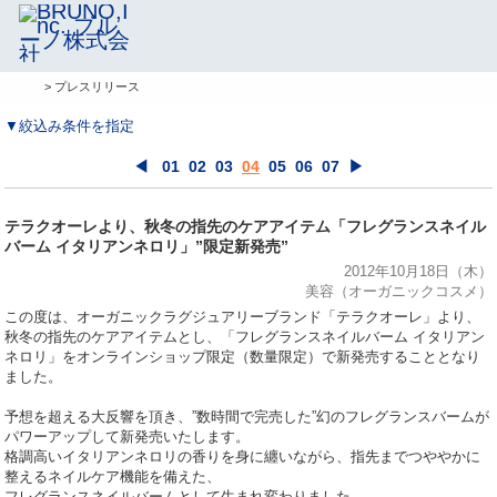
> プレスリリース
▼絞込み条件を指定
◀
01
02
03
04
05
06
07
▶
テラクオーレより、秋冬の指先のケアアイテム「フレグランスネイル
バーム イタリアンネロリ」”限定新発売”
2012年10月18日（木）
美容（オーガニックコスメ）
この度は、オーガニックラグジュアリーブランド「テラクオーレ」より、
秋冬の指先のケアアイテムとし、「フレグランスネイルバーム イタリアン
ネロリ」をオンラインショップ限定（数量限定）で新発売することとなり
ました。
予想を超える大反響を頂き、”数時間で完売した”幻のフレグランスバームが
パワーアップして新発売いたします。
格調高いイタリアンネロリの香りを身に纏いながら、指先までつややかに
整えるネイルケア機能を備えた、
フレグランスネイルバームとして生まれ変わりました。