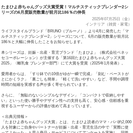
たまひよ赤ちゃんグッズ大賞受賞！マルチスティックブレンダー2シ
リーズの6月度販売数量が前月比186％の伸長
2025年07月25日（金）
インテリア（雑貨・家電）
ライフスタイルブランド「BRUNO（ブルーノ）」より4月に発売した「マ
ルチスティックブレンダー2」シリーズについて、6月の販売数量が前月比
186％と大幅に伸長したことをお知らせします。
本シリーズは、妊娠・出産・育児ブランド「たまひよ」（株式会社ベネッ
セコーポレーション）が主催する「第16回たまひよ赤ちゃんグッズ大賞
2025」〈離乳食 ブレンダー部門〉にて大賞を受賞（2025年1月発表）。
愛用者からは、「すり鉢での10倍がゆが一瞬で完成」「刻む・ペーストが
とにかくラク」「裏ごしも簡単」「軽くて洗いやすい」など、手間や調理
時間の短縮を実感する声が多く寄せられています。
さらに、「無駄のないシンプルなデザイン」「コンパクトで収納しやす
い」といった使い勝手やデザイン性への支持も高く、安心感・信頼感を重
視するユーザーからの評価が改めて高まっています。
＜出典元情報＞
「たまひよ赤ちゃんグッズ大賞」とは、 たまひよ読者のママ・パパ約2,000
人を対象にご自身やパートナーが妊娠・出産・育児生活の中で「実際に使
ってよかった」と思う商品・サービスについてアンケートを実施し、回答