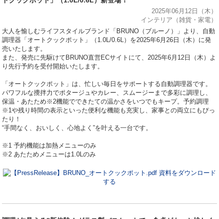
2025年06月12日（木）
インテリア（雑貨・家電）
⼤⼈を愉しむライフスタイルブランド「BRUNO（ブルーノ）」より、自動
調理器「オートクックポット」（1.0L/0.6L）を2025年6月26日（木）に発
売いたします。
また、発売に先駆けてBRUNO直営ECサイトにて、2025年6月12日（木）よ
り先⾏予約を受付開始いたします。
「オートクックポット」は、忙しい毎日をサポートする自動調理器です。
パワフルな攪拌力でポタージュやカレー、スムージーまで多彩に調理し、
保温・あたため※2機能でできたての温かさをいつでもキープ。予約調理
※1や残り時間の表示といった便利な機能も充実し、家事との両立にもぴっ
たり！
“手間なく、おいしく、心地よく”を叶える一台です。
※1 予約機能は加熱メニューのみ
※2 あたためメニューは1.0Lのみ
資料をダウンロード
する