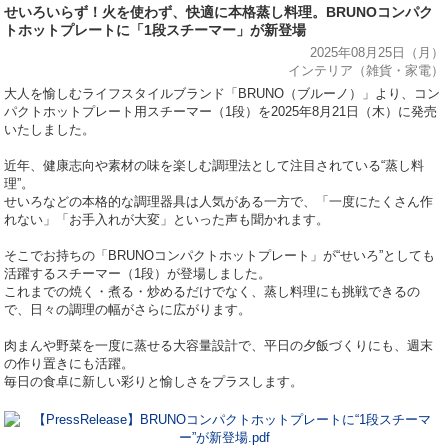
せいろいらず！火を使わず、快適に本格蒸し料理。BRUNOコンパク
トホットプレートに「1段スチーマー」が新登場
2025年08月25日（月）
インテリア（雑貨・家電）
⼤⼈を愉しむライフスタイルブランド「BRUNO（ブルーノ）」より、コン
パクトホットプレート用スチーマー（1段）を2025年8月21日（木）に発売
いたしました。
近年、健康志向や素材の味を楽しむ調理法として注目されている“蒸し料
理”。
せいろなどの本格的な調理器具は人気がある一方で、「一度にたくさん作
れない」「お手入れが大変」といった声も聞かれます。
そこでお持ちの「BRUNOコンパクトホットプレート」が“せいろ”としても
活躍するスチーマー（1段）が登場しました。
これまでの焼く・煮る・炒めるだけでなく、蒸し料理にも挑戦できるの
で、日々の調理の幅がさらに広がります。
肉まんや野菜を一度に蒸せる大容量設計で、平日の夕飯づくりにも、週末
の作り置きにも活躍。
毎日の食卓に新しい彩りと愉しさをプラスします。