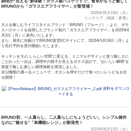
調理が“見える”新体験！ガラス製バスケットで、食卓がもっと愉しく
BRUNOから「ガラスエアフライヤー」が新登場！
2025年05月19日（月）
インテリア（雑貨・家電）
⼤⼈を愉しむライフスタイルブランド「BRUNO（ブルーノ）」より、ガラ
スバスケットを採用したブランド初の「ガラスエアフライヤー」を2025年6
月2日（月）に発売いたします。
また、発売に先駆けてBRUNO直営ECサイトにて、2025年5月19日（月）よ
り先⾏予約を受付開始いたします。
キッチンを“わたしらしい空間”に変える、ミニマルデザインと使う愉しさに
こだわった一台は、調理中の様子が見えるガラス設計で、“おいしい瞬間”を
視覚で愉しむ新しい調理体験を実現しました。
全12種類の選べるメニューで、ボタンを押すだけで食べたいレシピをお任
せ調理！
資料をダウンロ
ードする
BRUNO初、一人暮らし、二人暮らしにちょうどいい。シンプル操作
なのに”魅せる”「単機能レンジ」が新発売！
2025年05月13日（火）