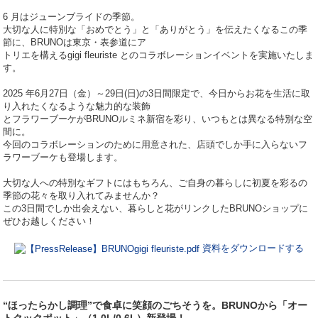
6 月はジューンブライドの季節。
⼤切な⼈に特別な「おめでとう」と「ありがとう」を伝えたくなるこの季
節に、BRUNOは東京・表参道にア
トリエを構えるgigi fleuriste とのコラボレーションイベントを実施いたしま
す。
2025 年6月27日（金）～29日(日)の3日間限定で、今日からお花を生活に取
り入れたくなるような魅力的な装飾
とフラワーブーケがBRUNOルミネ新宿を彩り、いつもとは異なる特別な空
間に。
今回のコラボレーションのために用意された、店頭でしか手に入らないフ
ラワーブーケも登場します。
⼤切な⼈への特別なギフトにはもちろん、ご自身の暮らしに初夏を彩るの
季節の花々を取り入れてみませんか？
この3日間でしか出会えない、暮らしと花がリンクしたBRUNOショップに
ぜひお越しください！
資料をダウンロードする
“ほったらかし調理”で食卓に笑顔のごちそうを。BRUNOから「オー
トクックポット」（1.0L/0.6L）新登場！