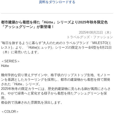
資料をダウンロードする
都市建築から着想を得た「Hütte」シリーズより2025年秋冬限定色
「アッシュグリーン」が新登場！
2025年08月21日（木）
トラベルグッズ・ファッション
“毎日を旅するように暮らす”大人のためのトラベルブランド「MILESTO(ミ
レスト)」より、「Hütte(ヒュッテ)」シリーズの限定カラー全6型を8月21日
（木）に発売いたします。
＜SERIES＞
Hütte
幾何学的な切り替えデザインや、格子状のリップストップ生地、モノトー
ンを基調としたカラーリングを採用し、都市の建築物から着想を得て開発
された「Hütte」シリーズ。
2025年秋冬の限定カラーには、歴史的建築物に見られる銅が風雨にさらさ
れ、やがて緑青へと変化する様子から着想を得たアッシュグリーンを採
用。
都会的で洗練された雰囲気を演出します。
＜COLOR＞