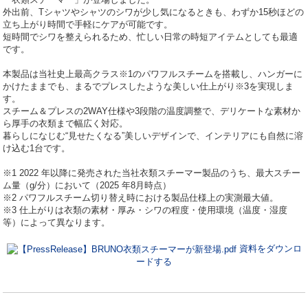
外出前、Tシャツやシャツのシワが少し気になるときも、わずか15秒ほどの
立ち上がり時間で手軽にケアが可能です。
短時間でシワを整えられるため、忙しい日常の時短アイテムとしても最適
です。
本製品は当社史上最高クラス※1のパワフルスチームを搭載し、ハンガーに
かけたままでも、まるでプレスしたような美しい仕上がり※3を実現しま
す。
スチーム＆プレスの2WAY仕様や3段階の温度調整で、デリケートな素材か
ら厚手の衣類まで幅広く対応。
暮らしになじむ“見せたくなる”美しいデザインで、インテリアにも自然に溶
け込む1台です。
※1 2022 年以降に発売された当社衣類スチーマー製品のうち、最大スチー
ム量（g/分）において（2025 年8月時点）
※2 パワフルスチーム切り替え時における製品仕様上の実測最大値。
※3 仕上がりは衣類の素材・厚み・シワの程度・使用環境（温度・湿度
等）によって異なります。
資料をダウンロ
ードする