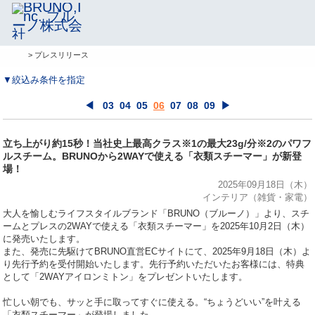
> プレスリリース
▼絞込み条件を指定
◀
03
04
05
06
07
08
09
▶
立ち上がり約15秒！当社史上最高クラス※1の最大23g/分※2のパワフ
ルスチーム。BRUNOから2WAYで使える「衣類スチーマー」が新登
場！
2025年09月18日（木）
インテリア（雑貨・家電）
⼤⼈を愉しむライフスタイルブランド「BRUNO（ブルーノ）」より、スチ
ームとプレスの2WAYで使える「衣類スチーマー」を2025年10月2日（木）
に発売いたします。
また、発売に先駆けてBRUNO直営ECサイトにて、2025年9月18日（木）よ
り先行予約を受付開始いたします。先行予約いただいたお客様には、特典
として「2WAYアイロンミトン」をプレゼントいたします。
忙しい朝でも、サッと手に取ってすぐに使える。“ちょうどいい”を叶える
「衣類スチーマー」が登場しました。