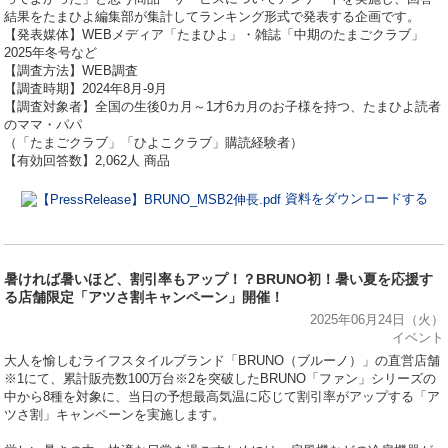
結果をたまひよ編集部が集計してランキング形式で発表する企画です。
【発表媒体】WEBメディア「たまひよ」・雑誌「中期のたまごクラブ」
2025年冬号など
【調査方法】WEB調査
【調査時期】2024年8月-9月
【調査対象者】全国の生後0カ月～1才6カ月のお子様を持つ、たまひよ読者
のママ・パパ
（「たまごクラブ」「ひよこクラブ」購読経験者）
【有効回答数】2,062人 商品
資料をダウンロードする
暑ければ暑いほど、割引率もアップ！？BRUNO初！暑い夏を応援す
る店舗限定「アツさ割キャンペーン」開催！
2025年06月24日（火）
イベント
⼤⼈を愉しむライフスタイルブランド「BRUNO（ブルーノ）」の直営店舗
※1にて、累計販売数100万台※2を突破したBRUNO「ファン」シリーズの
中から8種を対象に、当日の予想最高気温に応じて割引率がアップする「ア
ツさ割」キャンペーンを実施します。