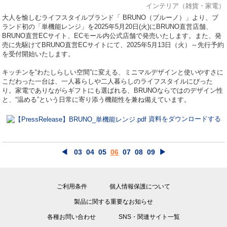
インテリア（雑貨・家電）
⼤⼈を愉しむライフスタイルブランド「 BRUNO（ブルーノ）」より、ブ
ランド初の「単機能レンジ」を2025年5月20日(火)にBRUNO直営店舗、
BRUNO直営ECサイト、ECモール内公式店舗で発売いたします。また、発
売に先駆けてBRUNO直営ECサイトにて、2025年5月13日（火）～先行予約
を受付開始いたします。
キッチンを“わたしらしい空間”に変える、ミニマルデザインと使いやすさに
こだわった一台は、一人暮らしや二人暮らしのライフスタイルにぴった
り。家電でありながらギフトにも選ばれる、BRUNOならではのデザイン性
と、“温める”という日常に寄り添う機能性を兼ね備えています。
資料をダウンロードする
◀
03
04
05
06
07
08
09
▶
ご利用条件
個人情報保護について
製品に関する重要なお知らせ
各種お問い合わせ
SNS・関連サイト一覧