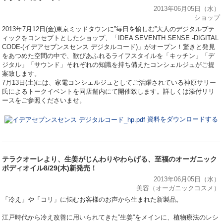
2013年06月05日（水）
ショップ
2013年7月12日(金)東京ミッドタウンに”毎日を愉しむ”大人のデジタルブテ
ィックをコンセプトとしたショップ、「IDEA SEVENTH SENSE -DIGITAL
CODE-(イデアセブンスセンス デジタルコード)」がオープン！驚きと発見
をあつめた空間の中で、歓びあふれるライフスタイルを「キッチン」「デ
ジタル」「サウンド」それぞれの知識を持ち備えたコンシェルジュがご提
案致します。
7月13日(土)には、家電コンシェルジュとしてご活躍されている神原サリー
氏によるトークイベントを同店舗内にて開催致します。詳しくは添付リリ
ースをご参照くださいませ。
資料をダウンロードする
テラクオーレより、生姜がじんわりやわらげる、至福のオーガニック
ボディオイル8/29(木)新発売！
2013年06月05日（水）
美容（オーガニックコスメ）
「冷え」や「コリ」に悩むお客様のお声から生まれた新製品。
江戸時代から冷え改善に用いられてきた”生姜”をメインに、植物療法のレシ