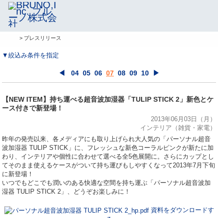
> プレスリリース
▼絞込み条件を指定
◀
04
05
06
07
08
09
10
▶
【NEW ITEM】持ち運べる超音波加湿器「TULIP STICK 2」新色とケ
ース付きで新登場！
2013年06月03日（月）
インテリア（雑貨・家電）
昨年の発売以来、各メディアにも取り上げられ大人気の「パーソナル超音
波加湿器 TULIP STICK」に、フレッシュな新色コーラルピンクが新たに加
わり、インテリアや個性に合わせて選べる全5色展開に。さらにカップとし
てそのまま使えるケースがついて持ち運びもしやすくなって2013年7月下旬
に新登場！
いつでもどこでも潤いのある快適な空間を持ち運ぶ「パーソナル超音波加
湿器 TULIP STICK 2」、どうぞお楽しみに！
資料をダウンロードす