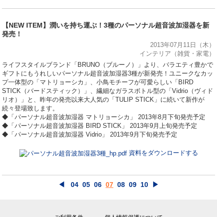
【NEW ITEM】潤いを持ち運ぶ！3種のパーソナル超音波加湿器を新
発売！
2013年07月11日（木）
インテリア（雑貨・家電）
ライフスタイルブランド「BRUNO（ブルーノ）」より、バラエティ豊かで
ギフトにもうれしいパーソナル超音波加湿器3種が新発売！ユニークなカッ
プ一体型の「マトリョーシカ」、小鳥モチーフが可愛らしい「BIRD
STICK（バードスティック）」、繊細なガラスボトル型の「Vidrio（ヴィド
リオ）」と、昨年の発売以来大人気の「TULIP STICK」に続いて新作が
続々登場致します。
◆「パーソナル超音波加湿器 マトリョーシカ」 2013年8月下旬発売予定
◆「パーソナル超音波加湿器 BIRD STICK」 2013年9月上旬発売予定
◆「パーソナル超音波加湿器 Vidrio」 2013年9月下旬発売予定
資料をダウンロードする
◀
04
05
06
07
08
09
10
▶