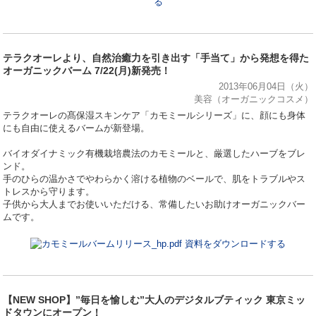
る
テラクオーレより、自然治癒力を引き出す「手当て」から発想を得た
オーガニックバーム 7/22(月)新発売！
2013年06月04日（火）
美容（オーガニックコスメ）
テラクオーレの髙保湿スキンケア「カモミールシリーズ」に、顔にも身体
にも自由に使えるバームが新登場。
バイオダイナミック有機栽培農法のカモミールと、厳選したハーブをブレ
ンド。
手のひらの温かさでやわらかく溶ける植物のベールで、肌をトラブルやス
トレスから守ります。
子供から大人までお使いいただける、常備したいお助けオーガニックバー
ムです。
資料をダウンロードする
【NEW SHOP】”毎日を愉しむ”大人のデジタルブティック 東京ミッ
ドタウンにオープン！