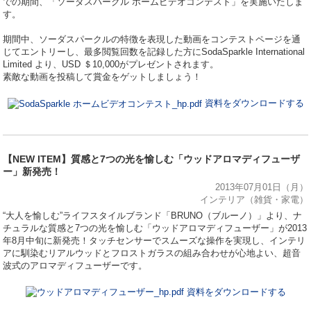
での期間、「ソーダスパークル ホームビデオコンテスト」を実施いたしま
す。
期間中、ソーダスパークルの特徴を表現した動画をコンテストページを通
じてエントリーし、最多閲覧回数を記録した方にSodaSparkle International
Limited より、USD ＄10,000がプレゼントされます。
素敵な動画を投稿して賞金をゲットしましょう！
資料をダウンロードする
【NEW ITEM】質感と7つの光を愉しむ「ウッドアロマディフューザ
ー」新発売！
2013年07月01日（月）
インテリア（雑貨・家電）
“大人を愉しむ”ライフスタイルブランド「BRUNO（ブルーノ）」より、ナ
チュラルな質感と7つの光を愉しむ「ウッドアロマディフューザー」が2013
年8月中旬に新発売！タッチセンサーでスムーズな操作を実現し、インテリ
アに馴染むリアルウッドとフロストガラスの組み合わせが心地よい、超音
波式のアロマディフューザーです。
資料をダウンロードする