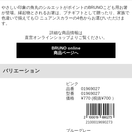
やさしい印象の角丸のシルエットがポイントのBRUNOこども用お箸
が登場。縁起物とされるお箸は、プチギフトとして贈ったり、家族で
色違いで揃えても◎ ニュアンスカラーの4色からお選びいただけま
す。
詳細な商品情報は
直営オンラインショップよりご覧ください。
BRUNO online
商品ページへ
バリエーション
ピンク
品番
01969027
型番
01969027
価格
¥770 (税抜¥700 ）
2100019690273
ブルーグレー