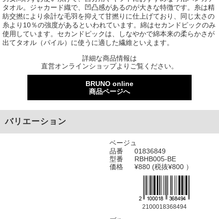
タオル。ジャカード織で、凹凸感があるのが大きな特徴です。糸は精
紡交撚により余計な毛羽を抑えて甘撚りに仕上げており、同じ太さの
糸より10％の強度があるといわれています。綿はセカンドピックのみ
使用しています。セカンドピックは、しなやかで綿本来の柔らかさが
出てタオル（パイル）に使うに適した繊維といえます。
詳細な商品情報は
直営オンラインショップよりご覧ください。
BRUNO online
商品ページへ
バリエーション
ベージュ
品番
01836849
型番
RBHB005-BE
価格
¥880 (税抜¥800 ）
2100018368494