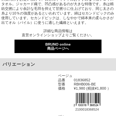
タオル。ジャカード織で、凹凸感があるのが大きな特徴です。糸は精
紡交撚により余計な毛羽を抑えて甘撚りに仕上げており、同じ太さの
糸より10％の強度があるといわれています。綿はセカンドピックのみ
使用しています。セカンドピックは、しなやかで綿本来の柔らかさが
出てオル（パイル）に使うに適した繊維といえます。
詳細な商品情報は
直営オンラインショップよりご覧ください。
BRUNO online
商品ページへ
バリエーション
ベージュ
品番
01836852
型番
RBHB006-BE
価格
¥1,980 (税抜¥1,800 ）
2100018368524