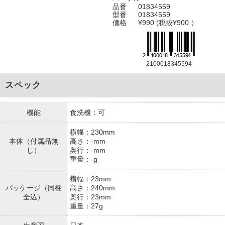
品番
01834559
型番
01834559
価格
¥990 (税抜¥900 ）
2100018345594
スペック
機能
食洗機：可
横幅：230mm
本体（付属品無
高さ：-mm
し）
奥行：-mm
重量：-g
横幅：23mm
パッケージ（同梱
高さ：240mm
全込）
奥行：23mm
重量：27g