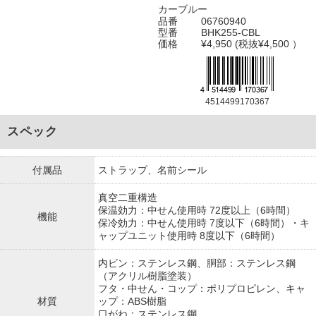
カーブルー
品番
06760940
型番
BHK255-CBL
価格
¥4,950 (税抜¥4,500 ）
4514499170367
スペック
付属品
ストラップ、名前シール
真空二重構造
保温効力：中せん使用時 72度以上（6時間）
機能
保冷効力：中せん使用時 7度以下（6時間）・キ
ャップユニット使用時 8度以下（6時間）
内ビン：ステンレス鋼、胴部：ステンレス鋼
（アクリル樹脂塗装）
フタ・中せん・コップ：ポリプロピレン、キャ
材質
ップ：ABS樹脂
口がね：ステンレス鋼