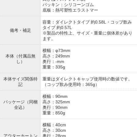
パッキン：シリコーンゴム
底板：熱可塑性エラストマー
容量：ダイレクトタイプ 約0.58L・コップ飲み
タイプ 約0.57L
備考・補足
※製品の特性上、サイズ・重量に個体差があり
ます。
横幅：φ73mm
本体（付属品無
高さ：249mm
し）
奥行：-mm
重量：335g
本体サイズ関係特
重量はダイレクトキャップ使用時の数値です。
記
（コップ飲み使用時：365g）
横幅：90mm
パッケージ（同梱
高さ：325mm
全込）
奥行：90mm
重量：850g
横幅：40cm
高さ：30cm
アウターカートン
奥行：28cm