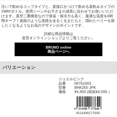
注いで飲めるコップタイプと、直接口をつけて飲める直飲みタイプの
2WAYボトル。使用シーンやお子さまの成長に合わせてお使いいただ
けます。真空二重構造なので保温・保冷力も高く、最適な温度を6時
間キープ！迷路のような道路を走るくるまたちと、隠れたベリーを探
したくなるようなお花のデザインがポイントです。
詳細な商品情報は
直営オンラインショップよりご覧ください。
BRUNO online
商品ページへ
バリエーション
ジュエルピンク
品番
06761003
型番
BHK255-JPK
価格
¥4,950 (税抜¥4,500 ）
4514499177649