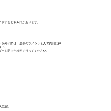
イドすると飲み口があります。
ーを外す際は、裏側のツメをつまんで内側に押
さい。
ダーを閉じた状態で行ってください。
大活躍。