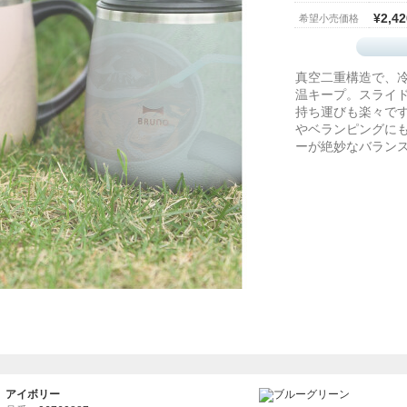
¥2,42
希望小売価格
真空二重構造で、
温キープ。スライ
持ち運びも楽々で
やベランピングに
ーが絶妙なバラン
アイボリー