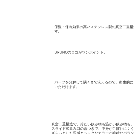
保温・保冷効果の高いステンレス製の真空二重構
す。
BRUNOのロゴがワンポイント。
パーツを分解して隅々まで洗えるので、衛生的に
いただけます。
真空二重構造で、冷たい飲み物も温かい飲み物も、
スライド式飲み口の蓋つきで、中身がこぼれにくく
ざらっとした質感とシックなカラーが絶妙なバラン