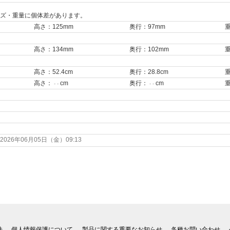
ズ・重量に個体差があります。
高さ：125mm
奥行：97mm
重
高さ：134mm
奥行：102mm
重
高さ：52.4cm
奥行：28.8cm
重
高さ：
cm
奥行：
cm
- -
- -
26年06月05日（金）09:13
件
個人情報保護について
製品に関する重要なお知らせ
各種お問い合わせ