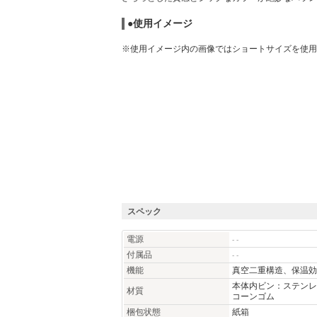
●使用イメージ
※使用イメージ内の画像ではショートサイズを使用
スペック
電源
- -
付属品
- -
機能
真空二重構造、保温効力：
本体内ビン：ステンレ
材質
コーンゴム
梱包状態
紙箱