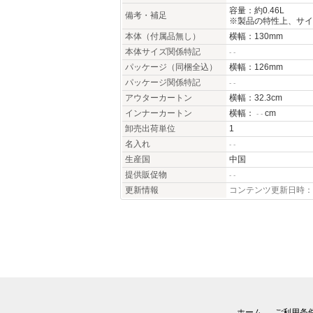
容量：約0.46L
備考・補足
※製品の特性上、サイ
本体（付属品無し）
横幅：130mm
本体サイズ関係特記
- -
パッケージ（同梱全込）
横幅：126mm
パッケージ関係特記
- -
アウターカートン
横幅：32.3cm
インナーカートン
横幅：
cm
- -
卸売出荷単位
1
名入れ
- -
生産国
中国
提供販促物
- -
更新情報
コンテンツ更新日時：20
ホーム
ご利用条