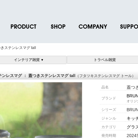
PRODUCT
SHOP
COMPANY
SUPPO
ース
ブランド一覧
店舗一覧
企業情報
よくあるご
ステンレスマグ tall
ス
プロダクトデータ
オンラインショップ一覧
IR情報
取扱説明書
インテリア雑貨
トラベル雑貨
▼
ノベルティグッズ
BRUNO POINT SERVICE
リクルート
各種お問い
お取引先様 会員認証
社会貢献活動
よくあるご
レスマグ ： 蓋つきステンレスマグ tall
（フタツキステンレスマグ トール）
蓋つき
品名
BRU
ブランド
オリジ
BRU
シリーズ
キッ
ジャンル
グラ
カテゴリ
2024
発売時期