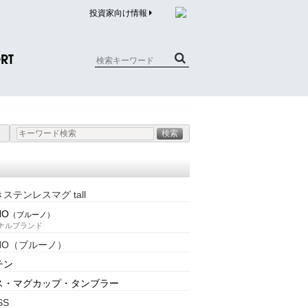
投資家向け情報
RT
質問（商品）
合わせ
質問（企業）
リチウム電池内蔵品回収について
ステンレスマグ tall
NO
（ブルーノ）
ナルブランド
NO（ブルーノ）
チン
ス・マグカップ・タンブラー
SS