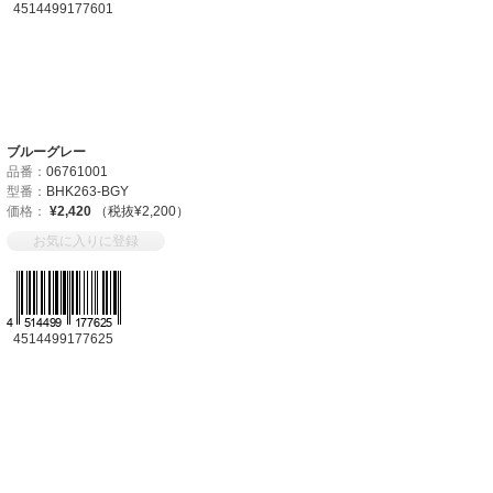
4514499177601
ブルーグレー
品番：
06761001
型番：
BHK263-BGY
価格：
¥2,420
（税抜¥2,200）
お気に入りに登録
4514499177625