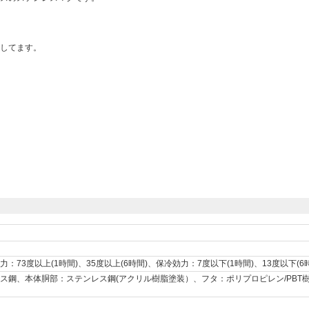
してます。
73度以上(1時間)、35度以上(6時間)、保冷効力：7度以下(1時間)、13度以下(6
ス鋼、本体胴部：ステンレス鋼(アクリル樹脂塗装）、フタ：ポリプロピレン/PBT