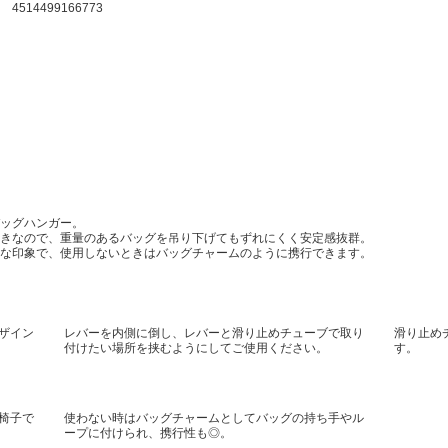
4514499166773
ッグハンガー。
きなので、重量のあるバッグを吊り下げてもずれにくく安定感抜群。
な印象で、使用しないときはバッグチャームのように携行できます。
ザイン
レバーを内側に倒し、レバーと滑り止めチューブで取り
滑り止め
付けたい場所を挟むようにしてご使用ください。
す。
椅子で
使わない時はバッグチャームとしてバッグの持ち手やル
ープに付けられ、携行性も◎。