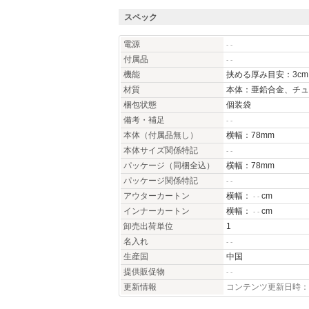
スペック
電源
- -
付属品
- -
機能
挟める厚み目安：3cm
材質
本体：亜鉛合金、チュ
梱包状態
個装袋
備考・補足
- -
本体（付属品無し）
横幅：78mm
本体サイズ関係特記
- -
パッケージ（同梱全込）
横幅：78mm
パッケージ関係特記
- -
アウターカートン
横幅：
cm
- -
インナーカートン
横幅：
cm
- -
卸売出荷単位
1
名入れ
- -
生産国
中国
提供販促物
- -
更新情報
コンテンツ更新日時：20