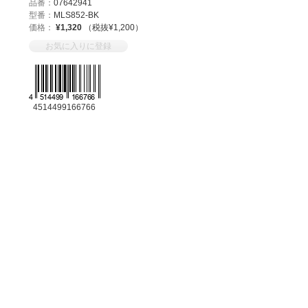
品番：
07642941
型番：
MLS852-BK
価格：
¥1,320
（税抜¥1,200）
お気に入りに登録
4514499166766