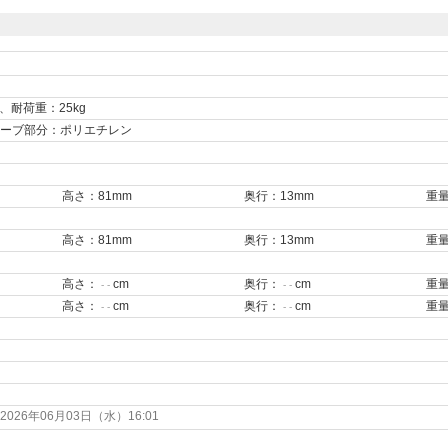
、耐荷重：25kg
ーブ部分：ポリエチレン
高さ：81mm
奥行：13mm
重量
高さ：81mm
奥行：13mm
重量
高さ：
cm
奥行：
cm
重
- -
- -
高さ：
cm
奥行：
cm
重
- -
- -
26年06月03日（水）16:01