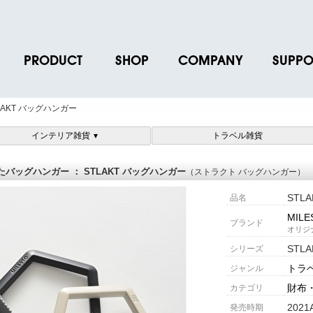
PRODUCT
SHOP
COMPANY
SUPPO
ース
ブランド一覧
店舗一覧
企業情報
よくあるご
AKT バッグハンガー
ス
プロダクトデータ
オンラインショップ一覧
IR情報
取扱説明書
インテリア雑貨
トラベル雑貨
▼
ノベルティグッズ
BRUNO POINT SERVICE
リクルート
各種お問い
お取引先様 会員認証
社会貢献活動
よくあるご
バッグハンガー ： STLAKT バッグハンガー
（ストラクト バッグハンガー）
STL
品名
MILE
ブランド
オリジ
STL
シリーズ
トラ
ジャンル
財布
カテゴリ
2021
発売時期