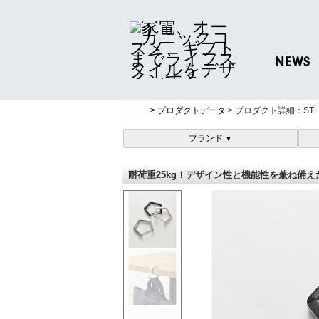
NEWS
ニュースリリ
> プロダクトデータ
> プロダクト詳細：STL
プレスリリー
ブランド
▼
耐荷重25kg！デザイン性と機能性を兼ね備えた