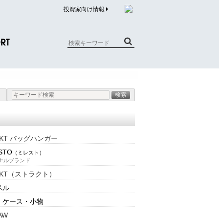
投資家向け情報
RT
質問（商品）
合わせ
質問（企業）
リチウム電池内蔵品回収について
AKT バッグハンガー
STO
（ミレスト）
ナルブランド
AKT（ストラクト）
ベル
・ケース・小物
AW