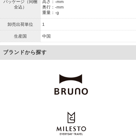
パッケージ（同梱
高さ：-mm
全込）
奥行：-mm
重量：-g
卸売出荷単位
1
生産国
中国
ブランドから探す