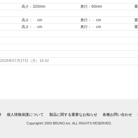
高さ：320mm
奥行：60mm
重
高さ：
cm
奥行：
cm
重
- -
- -
高さ：
cm
奥行：
cm
重
- -
- -
26年07月27日（月）16:42
件
個人情報保護について
製品に関する重要なお知らせ
各種お問い合わせ
Copyright© 2003 BRUNO,Inc. ALL RIGHTS RESERVED.