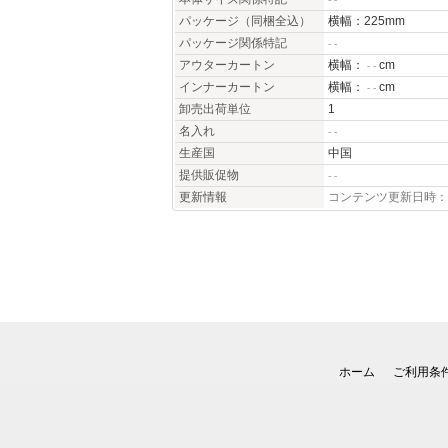
パッケージ（同梱全込）
横幅：225mm
パッケージ関係特記
- -
アウターカートン
横幅：
cm
- -
インナーカートン
横幅：
cm
- -
卸売出荷単位
1
名入れ
- -
生産国
中国
提供販促物
- -
更新情報
コンテンツ更新日時：20
ホーム
ご利用条