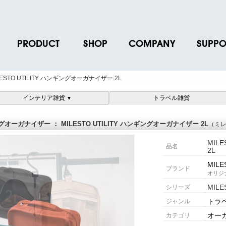
PRODUCT
SHOP
COMPANY
SUPPO
ース
ブランド一覧
店舗一覧
企業情報
よくあるご
STO UTILITY ハンギングオーガナイザー 2L
ス
プロダクトデータ
オンラインショップ一覧
IR情報
取扱説明書
インテリア雑貨
トラベル雑貨
▼
ノベルティグッズ
BRUNO POINT SERVICE
リクルート
各種お問い
お取引先様 会員認証
社会貢献活動
よくあるご
ガナイザー ： MILESTO UTILITY ハンギングオーガナイザー 2L
（ミレ
MIL
品名
2L
MILE
ブランド
オリジ
MIL
シリーズ
トラ
ジャンル
オー
カテゴリ