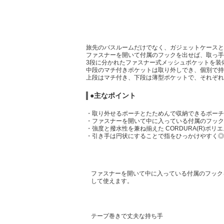
旅先のバスルームだけでなく、ガジェットケースと
ファスナーを開いて付属のフックを出せば、取っ手
3段に分かれたファスナー式メッシュポケットを装
中段のマチ付きポケットは取り外しでき、個別で持
上段はマチ付き、下段は薄型ポケットで、それぞれ
●主なポイント
・取り外せるポーチとたためんで収納できるポーチ
・ファスナーを開いて中に入っている付属のフック
・強度と撥水性を兼ね揃えた CORDURA(R)ポリ
・引き手は円状にすることで指をひっかけやすく◎
ファスナーを開いて中に入っている付属のフック
して使えます。
テープ巻きで丈夫な持ち手