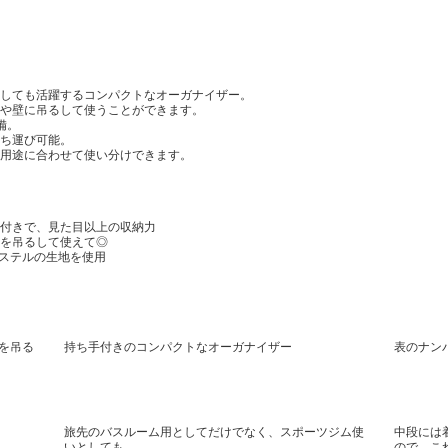
しても活躍するコンパクトなオーガナイザー。
や壁に吊るして使うことができます。
備。
ち運び可能。
用途に合わせて使い分けできます。
付きで、見た目以上の収納力
を吊るして使えて◎
エステルの生地を使用
を吊る
持ち手付きのコンパクトなオーガナイザー
表のナン
旅先のバスルーム用としてだけでなく、スポーツジム使
中段には
いとしても
ので、こ