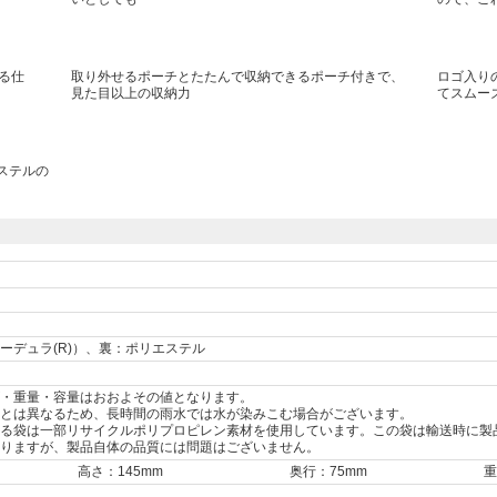
る仕
取り外せるポーチとたたんで収納できるポーチ付きで、
ロゴ入り
見た目以上の収納力
てスムー
エステルの
ーデュラ(R)）、裏：ポリエステル
・重量・容量はおおよその値となります。
とは異なるため、長時間の雨水では水が染みこむ場合がございます。
る袋は一部リサイクルポリプロピレン素材を使用しています。この袋は輸送時に製
りますが、製品自体の品質には問題はございません。
高さ：145mm
奥行：75mm
重