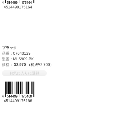
4514499175164
ブラック
品番：
07643129
型番：
MLS909-BK
価格：
¥2,970
（税抜¥2,700）
お気に入りに登録
4514499175188