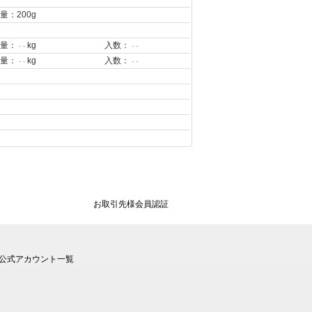
量：200g
量：
kg
入数：
- -
- -
量：
kg
入数：
- -
- -
お取引先様会員認証
公式アカウント一覧