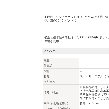
下段のメッシュポケットは折りたたんで収納でき
様。畳めばコンパクトに
強度と撥水性を兼ね揃えた CORDURA(R)ポリ
生地を使用
スペック
電源
- -
付属品
- -
機能
- -
材質
表：ポリエステル（コ
梱包状態
- -
縫製製品の為、サイズ
＊撥水加工は防水加工
備考・補足
※商品が梱包されてい
や汚れが付くことがあ
本体（付属品無し）
横幅：210mm
本体サイズ関係特記
- -