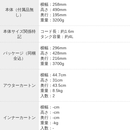
横幅：258mm
本体（付属品無
高さ：490mm
し）
奥行：195mm
重量：3200g
本体サイズ関係特
コード長：約1.6m
記
タンク容量：約4L
横幅：296mm
パッケージ（同梱
高さ：428mm
全込）
奥行：216mm
重量：3700g
横幅：44.7cm
高さ：31cm
アウターカートン
奥行：43.5cm
重量：8.5kg
入数：2
横幅：-cm
高さ：-cm
インナーカートン
奥行：-cm
重量：-kg
入数：-