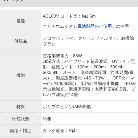
AC100V コード長：約1.6m
電源
＊リチウムイオン電池製品のご使用上の注意
アロマパッド×4、クリーンフィルター、お掃除
付属品
ブラシ
定格消費電力：85W
加湿方式：ハイブリッド超音波式、UVライト照
射、運転モード：100ml・200ml・300ml・
500ml/h、オート、連続加湿時間：約40時間(最
機能
大）、湿度設定機能（45～70%）、OFFタイマ
ー(1/2/4/6/8時間)、水切れ自動停止機能、LED表
示自動減光、適用床面積：木造和室約8.5畳、プ
レハブ洋室約14畳
材質
ポリプロピレン/ABS樹脂
梱包状態
紙箱
備考・補足
タンク容量：約4L