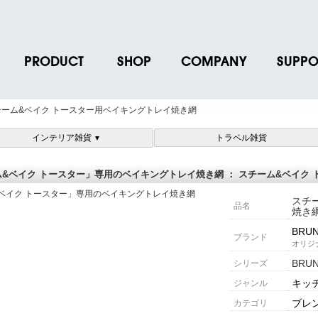
PRODUCT
SHOP
COMPANY
SUPPO
ース
ブランド一覧
店舗一覧
企業情報
よくあるご
チーム&ベイク トースター用ベイキングトレイ焼き網
ス
プロダクトデータ
オンラインショップ一覧
IR情報
取扱説明書
インテリア雑貨
トラベル雑貨
▼
ノベルティグッズ
BRUNO POINT SERVICE
リクルート
各種お問い
お取引先様 会員認証
社会貢献活動
よくあるご
スチーム&ベイク トースター」専用のベイキングトレイ焼き網 ： スチーム&ベイ
スチ
品名
焼き
BRU
ブランド
オリジ
BRU
シリーズ
キッ
ジャンル
ブレ
カテゴリ