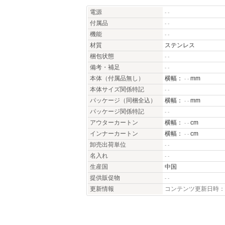
電源
- -
付属品
- -
機能
- -
材質
ステンレス
梱包状態
- -
備考・補足
- -
本体（付属品無し）
横幅：
mm
- -
本体サイズ関係特記
- -
パッケージ（同梱全込）
横幅：
mm
- -
パッケージ関係特記
- -
アウターカートン
横幅：
cm
- -
インナーカートン
横幅：
cm
- -
卸売出荷単位
- -
名入れ
- -
生産国
中国
提供販促物
- -
更新情報
コンテンツ更新日時：20