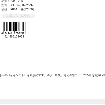
品番：
09991205
型番：
BOE067-TRAY AMI
価格：
¥880
（税抜¥800）
お気に入りに登録
4514499158693
ースター」専用のベイキングトレイ焼き網です。破損、紛失、劣化の際にパーツのみをお買い