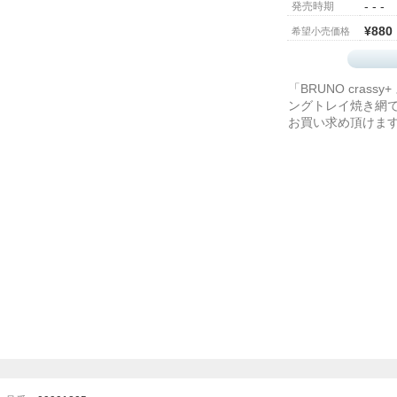
- - -
発売時期
¥880
希望小売価格
「BRUNO cras
ングトレイ焼き網
お買い求め頂けま