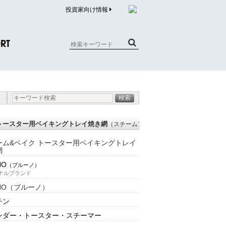
投資家向け情報
RT
質問（商品）
合わせ
質問（企業）
ク トースター用ベイキングトレイ焼き網
（スチームアンドベイク トースターヨウベ
リチウム電池内蔵品回収について
ーム&ベイク トースター用ベイキングトレイ
網
NO
（ブルーノ）
ナルブランド
NO（ブルーノ）
チン
ンダー・トースター・スチーマー