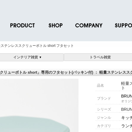
PRODUCT
SHOP
COMPANY
SUPPO
ース
ブランド一覧
店舗一覧
企業情報
よくあるご
ステンレススクリューボトル short フタセット
ス
プロダクトデータ
オンラインショップ一覧
IR情報
取扱説明書
インテリア雑貨
トラベル雑貨
▼
ノベルティグッズ
BRUNO POINT SERVICE
リクルート
各種お問い
お取引先様 会員認証
社会貢献活動
よくあるご
リューボトル short」専用のフタセット(パッキン付) ： 軽量ステンレススクリ
軽量ス
品名
ト
BRU
ブランド
オリジ
BRU
シリーズ
キッ
ジャンル
ラン
カテゴリ