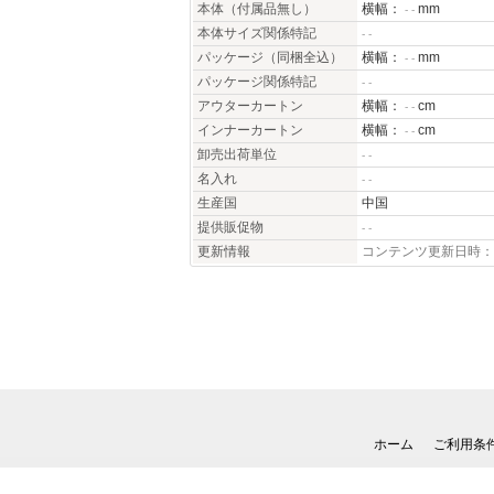
本体（付属品無し）
横幅：
mm
- -
本体サイズ関係特記
- -
パッケージ（同梱全込）
横幅：
mm
- -
パッケージ関係特記
- -
アウターカートン
横幅：
cm
- -
インナーカートン
横幅：
cm
- -
卸売出荷単位
- -
名入れ
- -
生産国
中国
提供販促物
- -
更新情報
コンテンツ更新日時：20
ホーム
ご利用条