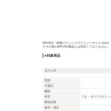
BRUNO「軽量ステンレススクリューボトル sho
※その他のBRUNO製品には対応しておりません。
●対象商品
スペック
電源
- -
付属品
- -
機能
- -
材質
フタ：ポリプロピレン
梱包状態
- -
備考・補足
- -