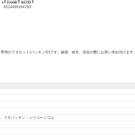
4514499164793
rt」専用のフタセット(パッキン付)です。破損、紛失、劣化の際にお買い求め頂けます
、フタパッキン：シリコーンゴム