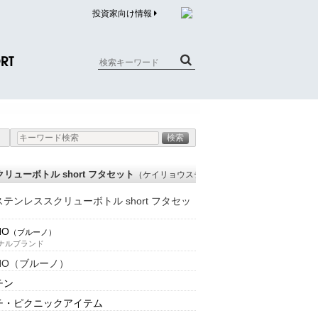
投資家向け情報
RT
質問（商品）
合わせ
質問（企業）
ューボトル short フタセット
（ケイリョウステンレススクリューボトル ショ
リチウム電池内蔵品回収について
テンレススクリューボトル short フタセッ
NO
（ブルーノ）
ナルブランド
NO（ブルーノ）
チン
チ・ピクニックアイテム