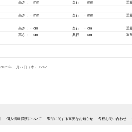
高さ：
mm
奥行：
mm
重
- -
- -
高さ：
mm
奥行：
mm
重
- -
- -
高さ：
cm
奥行：
cm
重
- -
- -
高さ：
cm
奥行：
cm
重
- -
- -
25年11月27日（木）05:42
件
個人情報保護について
製品に関する重要なお知らせ
各種お問い合わせ
Copyright© 2003 BRUNO,Inc. ALL RIGHTS RESERVED.