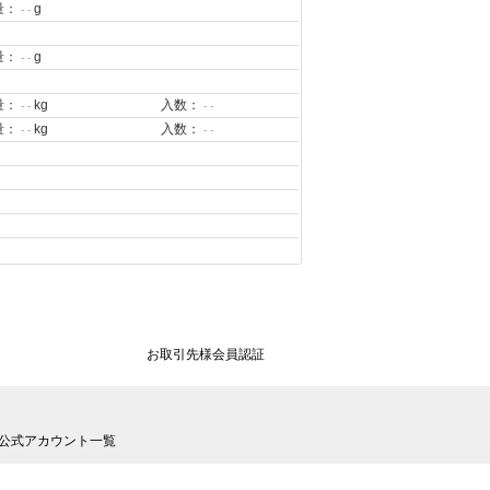
量：
g
- -
量：
g
- -
量：
kg
入数：
- -
- -
量：
kg
入数：
- -
- -
お取引先様会員認証
公式アカウント一覧