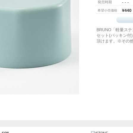
- - -
発売時期
¥440
希望小売価格
BRUNO「軽量ステ
セット(パッキン付
頂けます。※その他