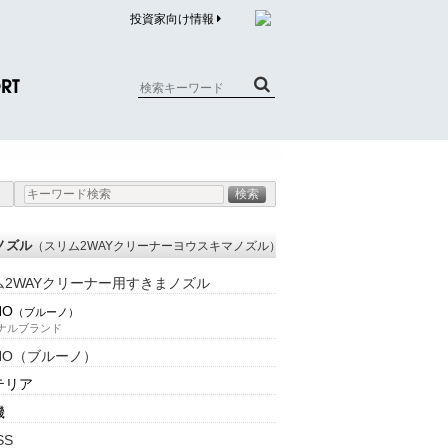
投資家向け情報
RT
質問（商品）
合わせ
質問（企業）
ノズル
（スリム2WAYクリーナーヨウスキマノズル）
リチウム電池内蔵品回収について
ム2WAYクリーナー用すきまノズル
NO
（ブルーノ）
ナルブランド
NO（ブルーノ）
テリア
機
SS