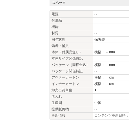
スペック
電源
- -
付属品
- -
機能
- -
材質
- -
梱包状態
保護袋
備考・補足
- -
本体（付属品無し）
横幅：
mm
- -
本体サイズ関係特記
- -
パッケージ（同梱全込）
横幅：
mm
- -
パッケージ関係特記
- -
アウターカートン
横幅：
cm
- -
インナーカートン
横幅：
cm
- -
卸売出荷単位
1
名入れ
- -
生産国
中国
提供販促物
- -
更新情報
コンテンツ更新日時：20