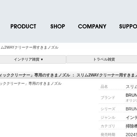
PRODUCT
SHOP
COMPANY
SUPPO
ース
ブランド一覧
店舗一覧
企業情報
よくあるご
リム2WAYクリーナー用すきまノズル
ス
プロダクトデータ
オンラインショップ一覧
IR情報
取扱説明書
インテリア雑貨
トラベル雑貨
▼
ノベルティグッズ
BRUNO POINT SERVICE
リクルート
各種お問い
お取引先様 会員認証
社会貢献活動
よくあるご
ティッククリーナー」専用のすきまノズル ： スリム2WAYクリーナー用すきま
スリ
品名
BRU
ブランド
オリジ
BRU
シリーズ
イン
ジャンル
掃除
カテゴリ
2024
発売時期