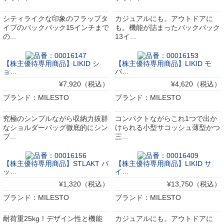
シティライクな印象のフラップタ
カジュアルにも。アウトドアに
イプのバックパック15インチまで
も。機能が詰まったバックパック
の...
13イ...
【株主優待専用商品】LIKID シ
【株主優待専用商品】LIKID モ
ョ…
バ…
¥7,920（税込）
¥4,620（税込）
ブランド：MILESTO
ブランド：MILESTO
究極のシンプルながら収納力抜群
コンパクトながらこれ1つで出か
なショルダーバッグ徹底的にシン
けられる小型サコッシュ薄型かつ
プ...
三...
【株主優待専用商品】STLAKT バ
【株主優待専用商品】LIKID サ
ッ…
イ…
¥1,320（税込）
¥13,750（税込）
ブランド：MILESTO
ブランド：MILESTO
耐荷重25kg！デザイン性と機能
カジュアルにも。アウトドアに