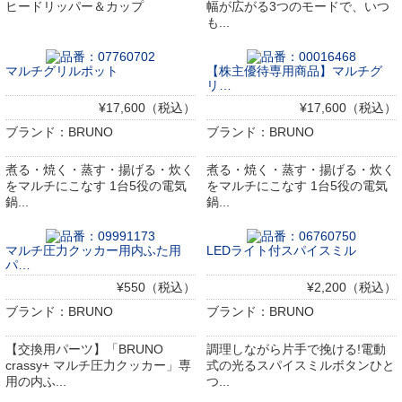
ヒードリッパー＆カップ
幅が広がる3つのモードで、いつ
も...
マルチグリルポット
【株主優待専用商品】マルチグ
リ…
¥17,600（税込）
¥17,600（税込）
ブランド：BRUNO
ブランド：BRUNO
煮る・焼く・蒸す・揚げる・炊く
煮る・焼く・蒸す・揚げる・炊く
をマルチにこなす 1台5役の電気
をマルチにこなす 1台5役の電気
鍋...
鍋...
マルチ圧力クッカー用内ふた用
LEDライト付スパイスミル
パ…
¥550（税込）
¥2,200（税込）
ブランド：BRUNO
ブランド：BRUNO
【交換用パーツ】「BRUNO
調理しながら片手で挽ける!電動
crassy+ マルチ圧力クッカー」専
式の光るスパイスミルボタンひと
用の内ふ...
つ...