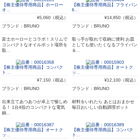
【株主優待専用商品】ホーロー
【株主優待専用商品】フライパン
オ…
6…
¥5,060（税込）
¥14,850（税込）
ブランド：BRUNO
ブランド：BRUNO
富士ホーローとコラボ！スリムで
取っ手が取れて収納に便利 お皿
コンパクトなオイルポット場所を
としても使いたくなるフライパン
取...
＆...
【株主優待専用商品】コンパク
【株主優待専用商品】オートク
ト…
ッ…
¥7,150（税込）
¥12,100（税込）
ブランド：BRUNO
ブランド：BRUNO
出来立てあつあつが卓上で愉しめ
材料をいれたら あとはおまかせ
る！ 1台4役のコンパクトな電気
毎日おいしい自動調理ポット
鍋...
【株主優待専用商品】オートク
【株主優待専用商品】コンパク
ッ…
ト…