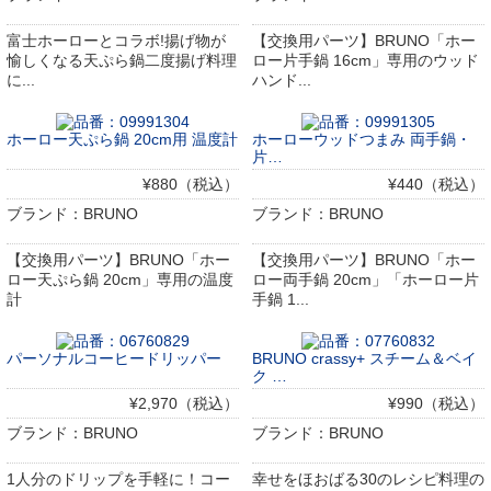
富士ホーローとコラボ!揚げ物が
【交換用パーツ】BRUNO「ホー
愉しくなる天ぷら鍋二度揚げ料理
ロー片手鍋 16cm」専用のウッド
に...
ハンド...
ホーロー天ぷら鍋 20cm用 温度計
ホーローウッドつまみ 両手鍋・
片…
¥880（税込）
¥440（税込）
ブランド：BRUNO
ブランド：BRUNO
【交換用パーツ】BRUNO「ホー
【交換用パーツ】BRUNO「ホー
ロー天ぷら鍋 20cm」専用の温度
ロー両手鍋 20cm」「ホーロー片
計
手鍋 1...
パーソナルコーヒードリッパー
BRUNO crassy+ スチーム＆ベイ
ク …
¥2,970（税込）
¥990（税込）
ブランド：BRUNO
ブランド：BRUNO
1人分のドリップを手軽に！コー
幸せをほおばる30のレシピ料理の