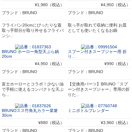
¥1,980（税込）
¥4,950（税込）
ブランド：BRUNO
ブランド：BRUNO
フライパン20cmにぴったりな蓋
取っ手が取れて収納に便利 お皿
取っ手部分が取り外せるフライパ
としても使いたくなるお鍋
ンシ...
BRUNO ホーロー角型天ぷら鍋
スプーン付きスープジャー用 折
20cm
り…
¥4,950（税込）
¥990（税込）
ブランド：BRUNO
ブランド：BRUNO
富士ホーローとコラボ！少ない油
【交換用パーツ】BRUNO「スプ
で手軽に使えるコンパクトな天ぷ
ーン付きスープジャー」専用の折
ら...
りた...
BRUNOスス竹角丸カラー菜箸
ミニボトルブレンダー
30cm
¥880（税込）
¥3,960（税込）
ブランド：BRUNO
ブランド：BRUNO