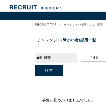
RECRUIT TOP
RECRUIT TOP
チャレンジド(障がい者)採用
リクルート NEWS
メッセージ
チャレンジド(障がい者)採用一覧
本社採用
雇用形態
正社員
SHOP採用
新卒採用
チャレンジド（障がい者）採用
社員とワークスタイル
募集が見つかりませんでした。