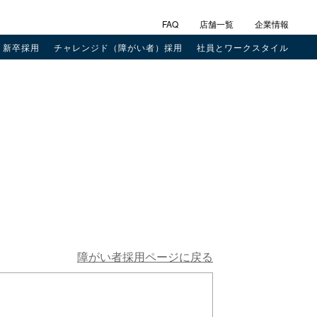
FAQ
店舗一覧
企業情報
新卒採用
チャレンジド（障がい者）採用
社員とワークスタイル
障がい者採用ページに戻る