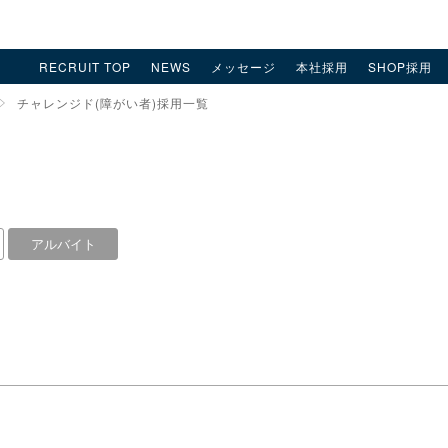
RECRUIT TOP
NEWS
メッセージ
本社採用
SHOP採用
チャレンジド(障がい者)採用一覧
アルバイト