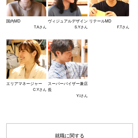
国内MD
ヴィジュアルデザイン
リテールMD
T.Aさん
S.Yさん
F.Tさん
エリアマネージャー
スーパーバイザー兼店
C.Yさん
長
Y.Iさん
就職に関する