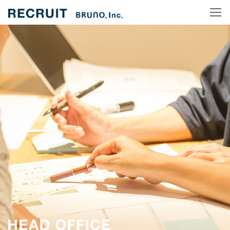
RECRUIT TOP
リクルート NEWS
メッセージ
本社採用
SHOP採用
新卒採用
チャレンジド（障がい者）採用
社員とワークスタイル